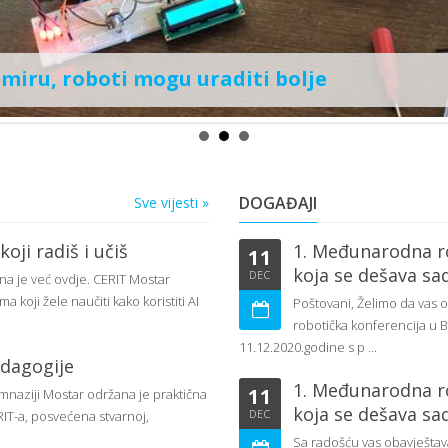
emiru, roboti mogu uraditi bolje
DOGAĐAJI
Sve vijesti »
oji radiš i učiš
1. Međunarodna ro
11
koja se dešava sa
DEC
 ona je već ovdje. CERIT Mostar
 koji žele naučiti kako koristiti AI
Poštovani, Želimo da vas 
robotička konferencija u 
11.12.2020.godine s p ...
edagogije
1. Međunarodna ro
11
imnaziji Mostar održana je praktična
koja se dešava sa
DEC
RIT-a, posvećena stvarnoj,
Sa radošću vas obavješta