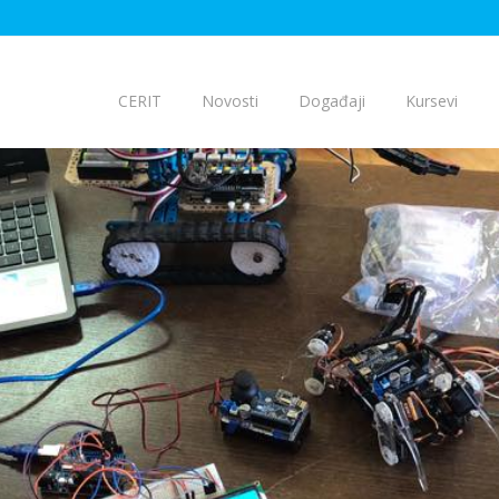
CERIT
Novosti
Događaji
Kursevi