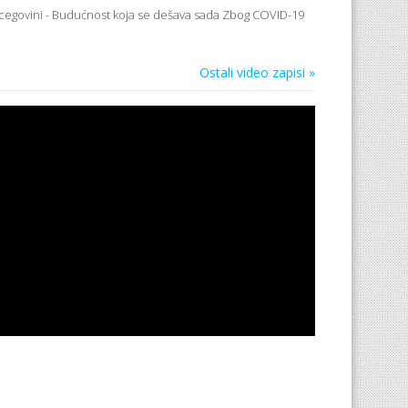
rcegovini - Budućnost koja se dešava sada Zbog COVID-19
Ostali video zapisi »