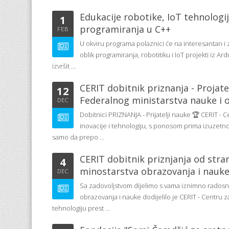
Edukacije robotike, IoT tehnologij
1
programiranja u C++
FEB
U okviru programa polaznici će na interesantan i 
oblik programiranja, robotitiku i IoT projekti iz 
izvršit ...
CERIT dobitnik priznanja - Projate
12
Federalnog ministarstva nauke i 
DEC
Dobitnici PRIZNANJA - Prijatelji nauke 🏆 CERIT - C
inovacije i tehnologiju, s ponosom prima izuzetno 
samo da prepo ...
CERIT dobitnik priznjanja od str
4
minostarstva obrazovanja i nauk
DEC
Sa zadovoljstvom dijelimo s vama iznimno radosnu
obrazovanja i nauke dodijelilo je CERIT - Centru za
tehnologiju prest ...