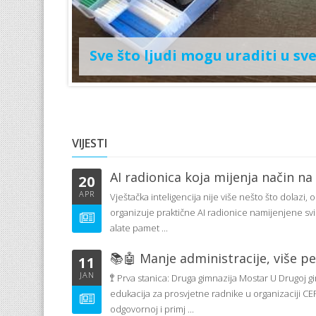
ama
Sve što ljudi mogu uraditi u sv
VIJESTI
AI radionica koja mijenja način na k
20
APR
Vještačka inteligencija nije više nešto što dolazi,
organizuje praktične AI radionice namijenjene svima
alate pamet ...
📚🤖 Manje administracije, više p
11
JAN
🚏 Prva stanica: Druga gimnazija Mostar U Drugoj g
edukacija za prosvjetne radnike u organizaciji CE
odgovornoj i primj ...