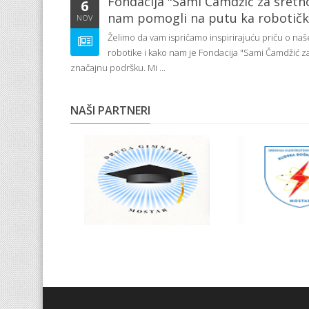
Fondacija "Sami Čamdžić za sretno
6
nam pomogli na putu ka robotič
NOV
Želimo da vam ispričamo inspirirajuću priču o n
robotike i kako nam je Fondacija "Sami Čamdžić za
značajnu podršku. Mi ...
NAŠI PARTNERI