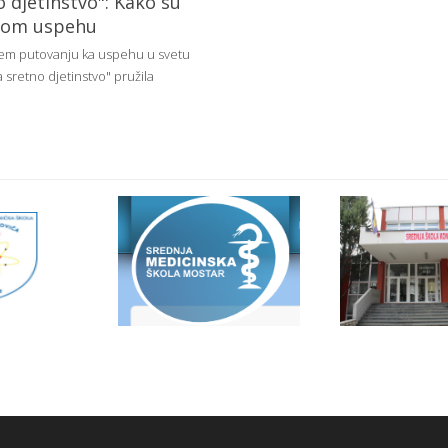
 djetinstvo": Kako su
kom uspehu
ašem putovanju ka uspehu u svetu
 sretno djetinstvo" pružila