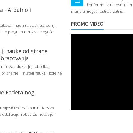
konferencija u Bosni i He
a - Arduino i
nismo u mogućnosti održati is ...
PROMO VIDEO
zabavan način naučiti napredniji
Arduino programa. Prijave moguće
lji nauke od strane
obrazovanja
entar za edukaciju, robotiku,
priznanje "Prijatelj nauke", koje ne
ane Federalnog
e
 vijest! Federalno ministarstvo
 edukaciju, robotiku, inovacije i