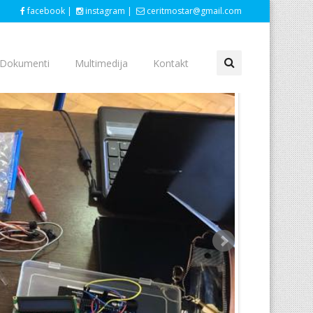
facebook |
instagram |
ceritmostar@gmail.com
Dokumenti
Multimedija
Kontakt