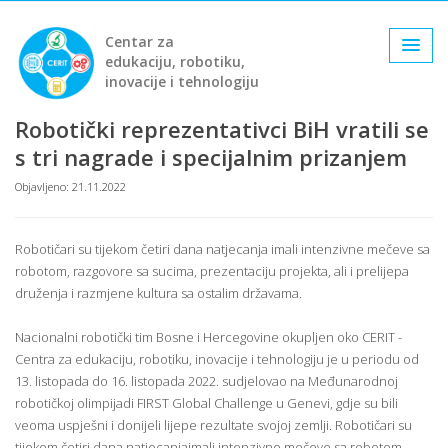
Centar za
edukaciju, robotiku,
inovacije i tehnologiju
Robotički reprezentativci BiH vratili se
s tri nagrade i specijalnim prizanjem
Objavljeno: 21.11.2022
Robotičari su tijekom četiri dana natjecanja imali intenzivne mečeve sa
robotom, razgovore sa sucima, prezentaciju projekta, ali i prelijepa
druženja i razmjene kultura sa ostalim državama.
Nacionalni robotički tim Bosne i Hercegovine okupljen oko CERIT -
Centra za edukaciju, robotiku, inovacije i tehnologiju je u periodu od
13. listopada do 16. listopada 2022. sudjelovao na Međunarodnoj
robotičkoj olimpijadi FIRST Global Challenge u Genevi, gdje su bili
veoma uspješni i donijeli lijepe rezultate svojoj zemlji. Robotičari su
tijekom četiri dana natjecanjaimali intenzivne mečeve sa robotom,