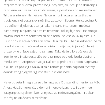
razgovore sa sucima, prezentaciju projekta, ali i prelijepa druženja i
razmjene kultura sa ostalim državama, a posebno s onima na Balkanu.
Tri dana intenzivnih mečeva Na ceremoniji otvaranja izašli su u
tradicionalnoj bosanskoj nošnji sa zastavom Bosne i Hercegovine. U
robotičkom dijelu natjecanja nakon 3 dana intenzivnih mečeva i
surađivanja u alijansi sa ostalim timovima, od kojih je rezultat mnogo
zavisio, naši reprezentativci su se plasirali na visoko 36. mjesto. Od
ukupno 12 mečeva pobijedili smo u 8, a izgubili 3 te 1 izjednačen. Sami
rezultat svakog meča uveliko je ovisio od alijanse, koju su činile još
druge dvije države zajedno sa nama. Tako da je bilo slučajeva da
zemlje koje imaju dosta više poraza, nego pobjeda budu plasirane
među prvih 10 reprezentacija. Naš tim je jednom periodu natjecanja
bio i na 19. poziciji. Ovakav dizajn robota je dobio nagradu ''Safety
award'' zbog njegove sigurnosti i funkcionalnosti.
Neke od ostalih nagrada su bile i nagrada Outstanding mentor za MSc.
Anesa Hadžiomerovića, u domeni njegove izvrsnosti i ogromnog
zalaganje za cijeli tim, kao i 2. mjesto za redoviti angažman i dobar
sadržaj na društvenim mrežama.