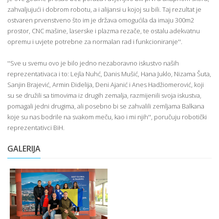
zahvaljujući i dobrom robotu, a i alijansi u kojoj su bili. Taj rezultat je
ostvaren prvenstveno što im je država omogućila da imaju 300m2
prostor, CNC mašine, laserske i plazma rezače, te ostalu adekvatnu
opremu i uvjete potrebne za normalan rad i funkcioniranje''.
''Sve u svemu ovo je bilo jedno nezaboravno iskustvo naših
reprezentativaca i to: Lejla Nuhć, Danis Mušić, Hana Juklo, Nizama Šuta,
Sanjin Brajević, Armin Đidelija, Deni Ajanić i Anes Hadžiomerović, koji
su se družili sa timovima iz drugih zemalja, razmijenili svoja iskustva,
pomagali jedni drugima, ali posebno bi se zahvalili zemljama Balkana
koje su nas bodrile na svakom meču, kao i mi njih'', poručuju robotički
reprezentativci BiH.
GALERIJA