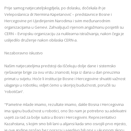
Prije samog natjecateljskogdjela, po dolasku, dočekala ih je
Veleposlanica dr.Nermina Kapetanović – predstavnice Bosne i
Hercegovine pri Ujedinjenim Narodima i svim međunarodnim
organizacijama u Genevi. Zahvaljujući njenom angažmanu posjetili su
CERN – Evropsku organizaciju za nuklearna istraživanja, nakon čega je
uslijedilo druženje nakon obilaska CERN-a.
Nezaboravno iskustvo
Našim natjecateljima predstoji da iščekuju dolje dane i sistemsko
rješavanje brige za ovu vrstu znanosti, koja iz dana u dan preuzima
primat u svijetu. Hoće li institucije Bosne i Hercegovine shvatiti važnost
ulaganja u robotiku, vidjet ćemo u skorijoj budućnosti, poručili su
'robotičari'.
''Pametne mlade imamo, rezultate imamo, dakle Bosna i Hercegovina
ima sjajnu budućnost u robotici, ono što nam je potrebno su adekvatni
uvjeti za rad za bolje sutra u Bosni i Hercegovini. Reprezentativci
Kazahstana, s kojim smo bili lani u alijansi kada smo osvojili prvo mjesto,
je ove godine prošao bez poraza i uvjerljivo bili prvi u ukupnom skoru,