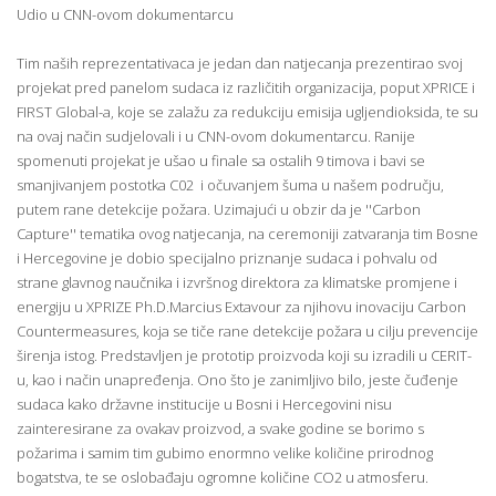
Udio u CNN-ovom dokumentarcu
Tim naših reprezentativaca je jedan dan natjecanja prezentirao svoj
projekat pred panelom sudaca iz različitih organizacija, poput XPRICE i
FIRST Global-a, koje se zalažu za redukciju emisija ugljendioksida, te su
na ovaj način sudjelovali i u CNN-ovom dokumentarcu. Ranije
spomenuti projekat je ušao u finale sa ostalih 9 timova i bavi se
smanjivanjem postotka C02 i očuvanjem šuma u našem području,
putem rane detekcije požara. Uzimajući u obzir da je ''Carbon
Capture'' tematika ovog natjecanja, na ceremoniji zatvaranja tim Bosne
i Hercegovine je dobio specijalno priznanje sudaca i pohvalu od
strane glavnog naučnika i izvršnog direktora za klimatske promjene i
energiju u XPRIZE Ph.D.Marcius Extavour za njihovu inovaciju Carbon
Countermeasures, koja se tiče rane detekcije požara u cilju prevencije
širenja istog. Predstavljen je prototip proizvoda koji su izradili u CERIT-
u, kao i način unapređenja. Ono što je zanimljivo bilo, jeste čuđenje
sudaca kako državne institucije u Bosni i Hercegovini nisu
zainteresirane za ovakav proizvod, a svake godine se borimo s
požarima i samim tim gubimo enormno velike količine prirodnog
bogatstva, te se oslobađaju ogromne količine CO2 u atmosferu.