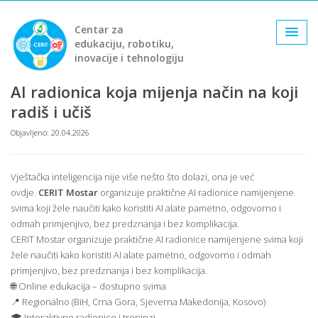
Centar za
edukaciju, robotiku,
inovacije i tehnologiju
AI radionica koja mijenja način na koji
radiš i učiš
Objavljeno: 20.04.2026
Vještačka inteligencija nije više nešto što dolazi, ona je već
ovdje.
CERIT Mostar
organizuje praktične AI radionice namijenjene
svima koji žele naučiti kako koristiti AI alate pametno, odgovorno i
odmah primjenjivo, bez predznanja i bez komplikacija.
CERIT Mostar organizuje praktične AI radionice namijenjene svima koji
žele naučiti kako koristiti AI alate pametno, odgovorno i odmah
primjenjivo, bez predznanja i bez komplikacija.
🌐 Online edukacija – dostupno svima
📍 Regionalno (BiH, Crna Gora, Sjeverna Makedonija, Kosovo)
🎓 Interaktivne radionice i treninzi