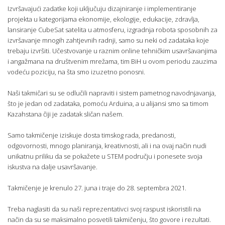
Izvršavajući zadatke koji uključuju dizajniranje i implementiranje
projekta u kategorijama ekonomije, ekologije, edukacije, zdravlja,
lansiranje CubeSat satelita u atmosferu, izgradnja robota sposobnih za
izvršavanje mnogih zahtjevnih radnji, samo su neki od zadataka koje
trebaju izvršiti. Učestvovanje u raznim online tehničkim usavršavanjima
i angažmana na društvenim mrežama, tim BiH u ovom periodu zauzima
vodeću poziciju, na šta smo izuzetno ponosni.
Naši takmičari su se odlučili napraviti i sistem pametnog navodnjavanja,
što je jedan od zadataka, pomoću Arduina, a u alijansi smo sa timom
Kazahstana čiji je zadatak sličan našem.
Samo takmičenje iziskuje dosta timskog rada, predanosti,
odgovornosti, mnogo planiranja, kreativnosti, ali i na ovaj način nudi
unikatnu priliku da se pokažete u STEM području i ponesete svoja
iskustva na dalje usavršavanje.
Takmičenje je krenulo 27. juna i traje do 28. septembra 2021.
Treba naglasiti da su naši reprezentativci svoj raspust iskoristili na
način da su se maksimalno posvetili takmičenju, što govore i rezultati.