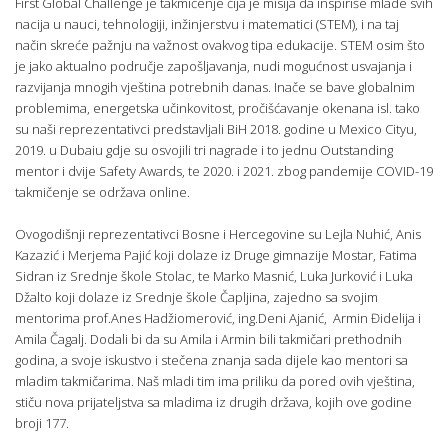
First Global Challenge je takmičenje čija je misija da inspiriše mlade svih
nacija u nauci, tehnologiji, inžinjerstvu i matematici (STEM), i na taj
način skreće pažnju na važnost ovakvog tipa edukacije. STEM osim što
je jako aktualno područje zapošljavanja, nudi mogućnost usvajanja i
razvijanja mnogih vještina potrebnih danas. Inače se bave globalnim
problemima, energetska učinkovitost, pročišćavanje okenana isl. tako
su naši reprezentativci predstavljali BiH 2018. godine u Mexico Cityu,
2019. u Dubaiu gdje su osvojili tri nagrade i to jednu Outstanding
mentor i dvije Safety Awards, te 2020. i 2021. zbog pandemije COVID-19
takmičenje se održava online.
Ovogodišnji reprezentativci Bosne i Hercegovine su Lejla Nuhić, Anis
Kazazić i Merjema Pajić koji dolaze iz Druge gimnazije Mostar, Fatima
Sidran iz Srednje škole Stolac, te Marko Masnić, Luka Jurković i Luka
Džalto koji dolaze iz Srednje škole Čapljina, zajedno sa svojim
mentorima prof.Anes Hadžiomerović, ing.Deni Ajanić, Armin Đidelija i
Amila Čagalj. Dodali bi da su Amila i Armin bili takmičari prethodnih
godina, a svoje iskustvo i stečena znanja sada dijele kao mentori sa
mladim takmičarima. Naš mladi tim ima priliku da pored ovih vještina,
stiču nova prijateljstva sa mladima iz drugih država, kojih ove godine
broji 177.